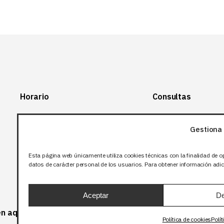
Horario
Consultas
Lunes-Viernes:
+34 966 28 88
28
Gestiona 
07:00-14:00
+34 672 12 83
Sábado y domingo:
12
Esta página web únicamente utiliza cookies técnicas con la finalidad de o
Cerrado
datos de carácter personal de los usuarios. Para obtener información adici
info@bjflighting.com
Aceptar
De
 en aquellos productos que corresponda.
Política de cookies
Polít