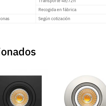
Transporte 48/72h
Recogida en fábrica
zonas
Según cotización
ionados