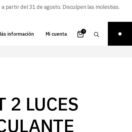
 partir del 31 de agosto. Disculpen las molestias.
0
ás información
Mi cuenta
atálogos
Login
uestra historia
Carrito
istribuidores
Pedidos
ontacto
Recuperar
T 2 LUCES
contraseña
FAQs
royectos
CULANTE
ona de inspiración