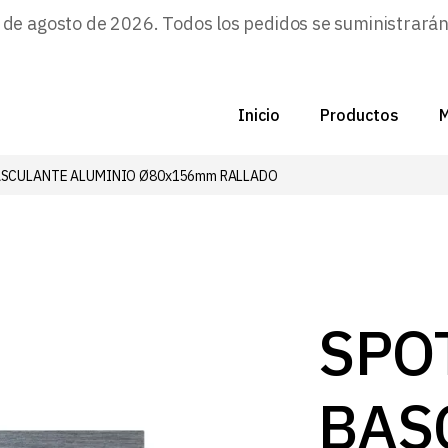
e agosto de 2026. Todos los pedidos se suministrarán a
Inicio
Productos
M
ASCULANTE ALUMINIO Ø80x156mm RALLADO
C
N
D
C
SPO
P
BAS
Z