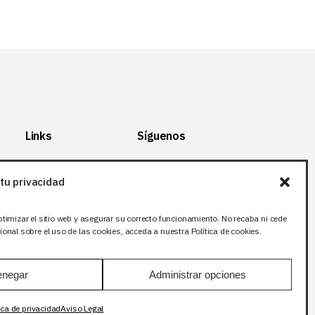
Links
Síguenos
Mapa del Sitio
Facebook
tu privacidad
Aviso legal
X (Twitter
)
Política de
Instagram
ptimizar el sitio web y asegurar su correcto funcionamiento. No recaba ni cede
privacidad
LinkedIn
onal sobre el uso de las cookies, acceda a nuestra Política de cookies.
Política de cookies
negar
Administrar opciones
ica de privacidad
Aviso Legal