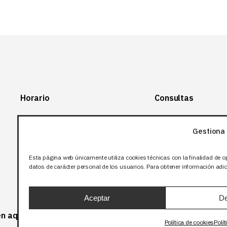
Horario
Consultas
Lunes-Viernes:
+34 966 28 88
28
Gestiona 
07:00-14:00
+34 672 12 83
Sábado y domingo:
12
Esta página web únicamente utiliza cookies técnicas con la finalidad de o
Cerrado
datos de carácter personal de los usuarios. Para obtener información adici
info@bjflighting.com
Aceptar
De
 en aquellos productos que corresponda.
Política de cookies
Polít