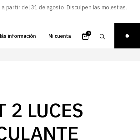
 partir del 31 de agosto. Disculpen las molestias.
0
ás información
Mi cuenta
atálogos
Login
uestra historia
Carrito
istribuidores
Pedidos
ontacto
Recuperar
T 2 LUCES
contraseña
FAQs
royectos
CULANTE
ona de inspiración