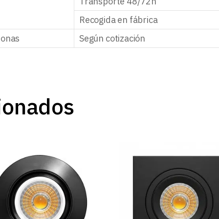
Transporte 48/72h
Recogida en fábrica
zonas
Según cotización
ionados