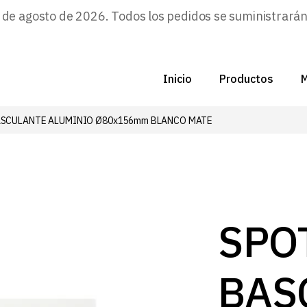
e agosto de 2026. Todos los pedidos se suministrarán a
Inicio
Productos
M
BASCULANTE ALUMINIO Ø80x156mm BLANCO MATE
C
N
D
C
SPO
P
BAS
Z