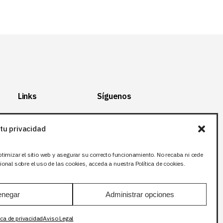
Links
Síguenos
Mapa del Sitio
Facebook
tu privacidad
Aviso legal
X (Twitter
)
Política de
Instagram
ptimizar el sitio web y asegurar su correcto funcionamiento. No recaba ni cede
privacidad
LinkedIn
onal sobre el uso de las cookies, acceda a nuestra Política de cookies.
Política de cookies
negar
Administrar opciones
ica de privacidad
Aviso Legal