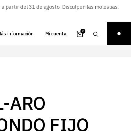
 partir del 31 de agosto. Disculpen las molestias.
0
ás información
Mi cuenta
atálogos
Login
uestra historia
Carrito
istribuidores
Pedidos
ontacto
Recuperar
L-ARO
contraseña
FAQs
royectos
ONDO FIJO
ona de inspiración