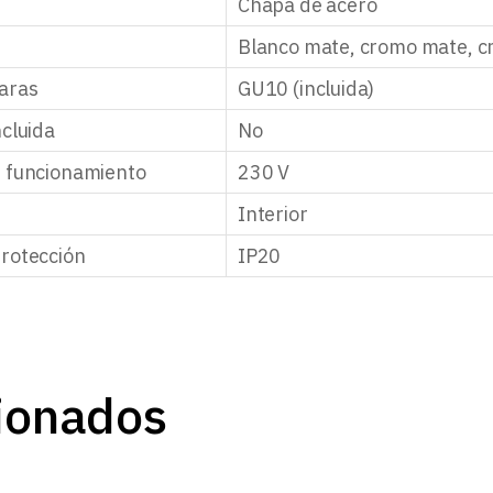
Chapa de acero
Blanco mate, cromo mate, cr
aras
GU10 (incluida)
ncluida
No
e funcionamiento
230 V
Interior
rotección
IP20
ionados