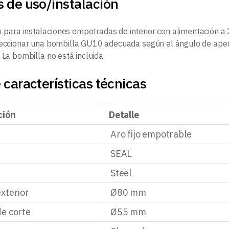
 de uso/instalación
ara instalaciones empotradas de interior con alimentación a 2
leccionar una bombilla GU10 adecuada según el ángulo de apert
 La bombilla no está incluida.
 características técnicas
ción
Detalle
Aro fijo empotrable
SEAL
Steel
xterior
Ø80 mm
e corte
Ø55 mm