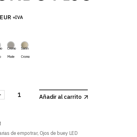
log
EUR
+IVA
mo
Cromo
Satín
o
Mate
Cromo
-
Añadir al carrito
-ARO REDONDO FIJO cantidad
M
arias de empotrar
,
Ojos de buey LED