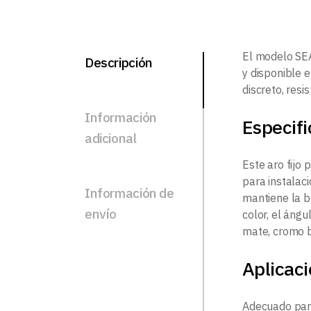
El modelo SE
Descripción
y disponible e
discreto, resi
Información
Especif
adicional
Este aro fijo
para instalac
Información de
mantiene la b
envío
color, el áng
mate, cromo br
Aplicac
Adecuado para 