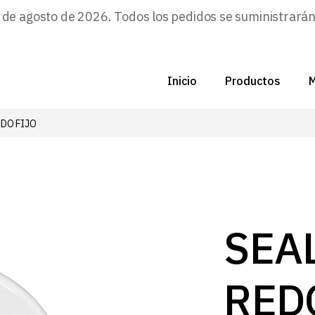
e agosto de 2026. Todos los pedidos se suministrarán a
Inicio
Productos
M
DO FIJO
C
N
D
C
SEA
P
RED
Z