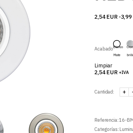
B
2,54
EUR
-
3,99
Rango
de
precios:
desde
2,54 EUR
hasta
Blanco
Cro
Acabado
3,99 EUR
Mate
brill
Limpiar
2,54
EUR
+IVA
+
Cantidad:
SEAL
Referencia:
16-B
Categorías:
Lumin