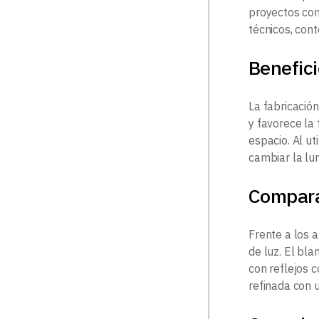
proyectos con
técnicos, con
Benefic
La fabricación
y favorece la 
espacio. Al ut
cambiar la lu
Compar
Frente a los 
de luz. El bl
con reflejos 
refinada con 