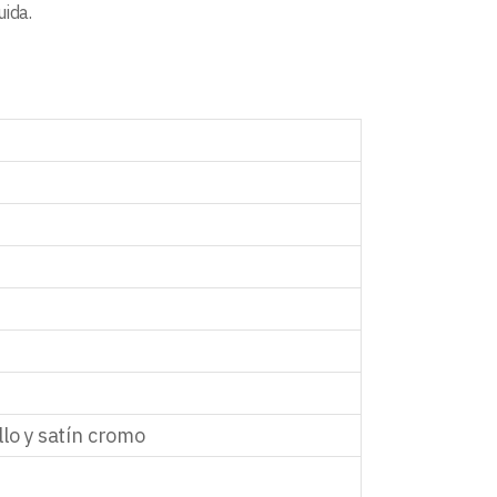
uida.
lo y satín cromo