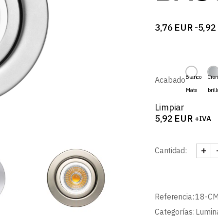
3,76
EUR
-
5,92
Rango
de
precios:
desde
3,76 EUR
hasta
Blanco
Cro
Acabado
5,92 EUR
Mate
brill
Limpiar
5,92
EUR
+IVA
+
Cantidad:
KORU
Referencia:
18-C
Categorías:
Lumin