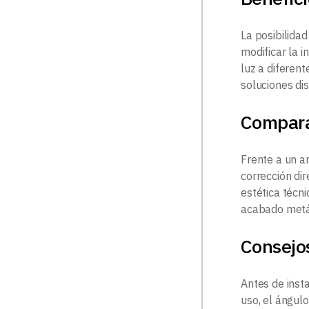
La posibilidad
modificar la 
luz a diferen
soluciones di
Compar
Frente a un ar
corrección di
estética técn
acabado metál
Consejos
Antes de inst
uso, el ángulo