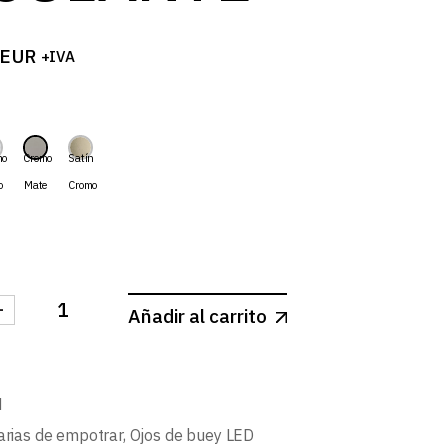
EUR
+IVA
mo
Cromo
Satín
o
Mate
Cromo
-
Añadir al carrito
S-ARO REDONDO BASCULANTE cantidad
M
arias de empotrar
,
Ojos de buey LED