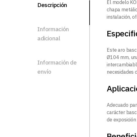
El modelo KO
Descripción
chapa metálic
instalación, o
Información
Especif
adicional
Este aro basc
Ø104 mm, una
Información de
intercambiable
envío
necesidades d
Aplicac
Adecuado para 
carácter bascu
de exposición
Benefic