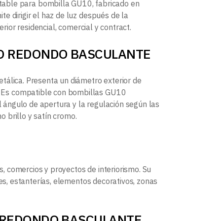
ble para bombilla GU10, fabricado en
e dirigir el haz de luz después de la
rior residencial, comercial y contract.
-ARO REDONDO BASCULANTE
tálica. Presenta un diámetro exterior de
. Es compatible con bombillas GU10
el ángulo de apertura y la regulación según las
 brillo y satín cromo.
as, comercios y proyectos de interiorismo. Su
des, estanterías, elementos decorativos, zonas
RO REDONDO BASCULANTE