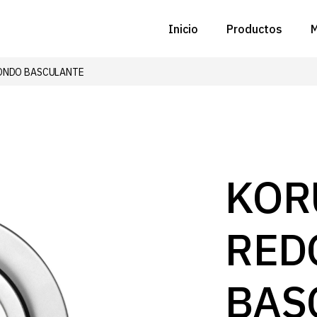
Inicio
Productos
M
ONDO BASCULANTE
C
N
D
C
KOR
P
RED
Z
B
BAS