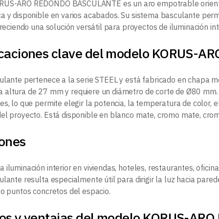
RUS-ARO REDONDO BASCULANTE es un aro empotrable orienta
a y disponible en varios acabados. Su sistema basculante permit
freciendo una solución versátil para proyectos de iluminación inte
icaciones clave del modelo KORUS
ulante pertenece a la serie STEEL y está fabricado en chapa me
 altura de 27 mm y requiere un diámetro de corte de Ø80 mm
s, lo que permite elegir la potencia, la temperatura de color, 
el proyecto. Está disponible en blanco mate, cromo mate, cromo
iones
iluminación interior en viviendas, hoteles, restaurantes, oficin
lante resulta especialmente útil para dirigir la luz hacia pare
 o puntos concretos del espacio.
ios y ventajas del modelo KORUS-A