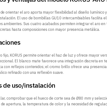
 de orientar el aro aporta mayor flexibilidad al diseño lumínico y
instalación. El uso de bombillas GU10 intercambiables facilita 
tes ambientes. Sus cuatro acabados permiten integrar el aro en 
scretas hasta composiciones con mayor presencia metálica.
aciones
o fijo, KORUS permite orientar el haz de luz y ofrece mayor ver
reccional. El blanco mate favorece una integración discreta en 
ica con reflejos contenidos; el cromo brillo ofrece una presenci
ico refinado con una reflexión suave.
 de uso/instalación
alar, comprobar que el hueco de corte sea de Ø80 mm y selec
 de apertura, la temperatura de color y la necesidad de regulaci