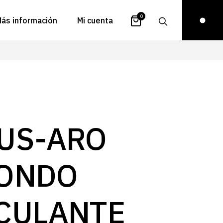
0
ás información
Mi cuenta
atálogos
Login
uestra historia
Carrito
istribuidores
Pedidos
ontacto
Recuperar
US-ARO
contraseña
FAQs
royectos
ONDO
ona de inspiración
log
CULANTE