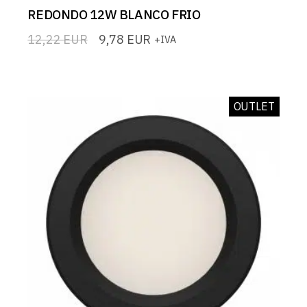
REDONDO 12W BLANCO FRIO
12,22
EUR
9,78
EUR
+IVA
El
El
precio
precio
original
actual
era:
es:
12,22 EUR.
9,78 EUR.
OUTLET