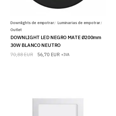
Downlights de empotrar
Luminarias de empotrar
Outlet
DOWNLIGHT LED NEGRO MATE Ø200mm
30W BLANCO NEUTRO
70,88
EUR
56,70
EUR
+IVA
El
El
precio
precio
original
actual
era:
es:
70,88 EUR.
56,70 EUR.