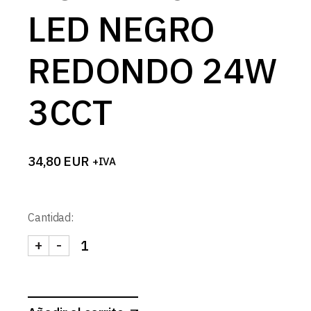
LED NEGRO
REDONDO 24W
3CCT
34,80
EUR
+IVA
Cantidad:
+
-
DOWNLIGHT LED NEGRO REDONDO 24W 3CCT ca