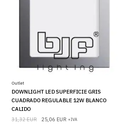
Outlet
DOWNLIGHT LED SUPERFICIE GRIS
CUADRADO REGULABLE 12W BLANCO
CALIDO
31,32
EUR
25,06
EUR
+IVA
El
El
precio
precio