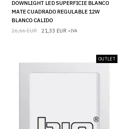
DOWNLIGHT LED SUPERFICIE BLANCO
MATE CUADRADO REGULABLE 12W
BLANCO CALIDO
26,66
EUR
21,33
EUR
+IVA
El
El
precio
precio
original
actual
era:
es:
26,66 EUR.
21,33 EUR.
OUTLET