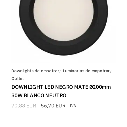
Downlights de empotrar
Luminarias de empotrar
Outlet
DOWNLIGHT LED NEGRO MATE Ø200mm
30W BLANCO NEUTRO
70,88
EUR
56,70
EUR
+IVA
El
El
precio
precio
original
actual
era:
es: