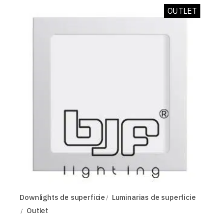
70,88 EUR.
56,70 EUR.
OUTLET
Downlights de superficie
Luminarias de superficie
Outlet