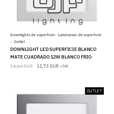
Downlights de superficie
Luminarias de superficie
Outlet
DOWNLIGHT LED SUPERFICIE BLANCO
MATE CUADRADO 12W BLANCO FRIO
14,66
EUR
11,73
EUR
+IVA
El
El
precio
precio
original
actual
era:
es:
14,66 EUR.
11,73 EUR.
OUTLET