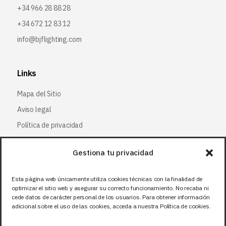
+34 966 28 88 28
+34 672 12 83 12
info@bjflighting.com
Links
Mapa del Sitio
Aviso legal
Política de privacidad
Política de cookies
Gestiona tu privacidad
Síguenos
Esta página web únicamente utiliza cookies técnicas con la finalidad de
optimizar el sitio web y asegurar su correcto funcionamiento. No recaba ni
Facebook
cede datos de carácter personal de los usuarios. Para obtener información
adicional sobre el uso de las cookies, acceda a nuestra Política de cookies.
X (Twitter
)