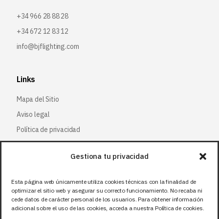
+34 966 28 88 28
+34 672 12 83 12
info@bjflighting.com
Links
Mapa del Sitio
Aviso legal
Política de privacidad
Política de cookies
Gestiona tu privacidad
Síguenos
Esta página web únicamente utiliza cookies técnicas con la finalidad de
optimizar el sitio web y asegurar su correcto funcionamiento. No recaba ni
Facebook
cede datos de carácter personal de los usuarios. Para obtener información
adicional sobre el uso de las cookies, acceda a nuestra Política de cookies.
X (Twitter
)