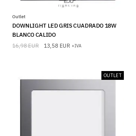
Outlet
DOWNLIGHT LED GRIS CUADRADO 18W
BLANCO CALIDO
16,98
EUR
13,58
EUR
+IVA
El
El
precio
precio
original
actual
era:
es:
16,98 EUR.
13,58 EUR.
OUTLET