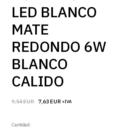
LED BLANCO
MATE
REDONDO 6W
BLANCO
CALIDO
9,54
EUR
7,63
EUR
+IVA
El
El
precio
precio
original
actual
era:
es:
Cantidad:
9,54 EUR.
7,63 EUR.