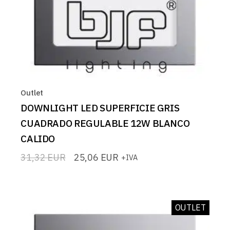
Outlet
DOWNLIGHT LED SUPERFICIE GRIS
CUADRADO REGULABLE 12W BLANCO
CALIDO
31,32
EUR
25,06
EUR
+IVA
El
El
precio
precio
original
actual
era:
es:
31,32 EUR.
25,06 EUR.
OUTLET