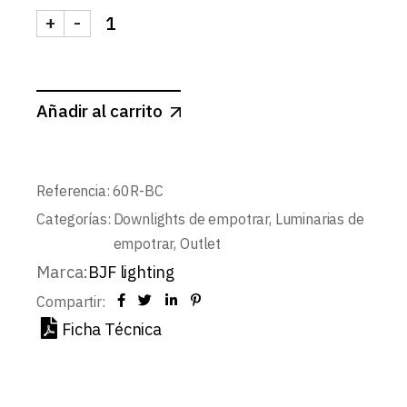
+
-
DOWNLIGHT LED BLANCO MATE REDONDO 6W BL
Añadir al carrito
Referencia:
60R-BC
Categorías:
Downlights de empotrar
,
Luminarias de
empotrar
,
Outlet
Marca:
BJF lighting
Compartir:
Ficha Técnica