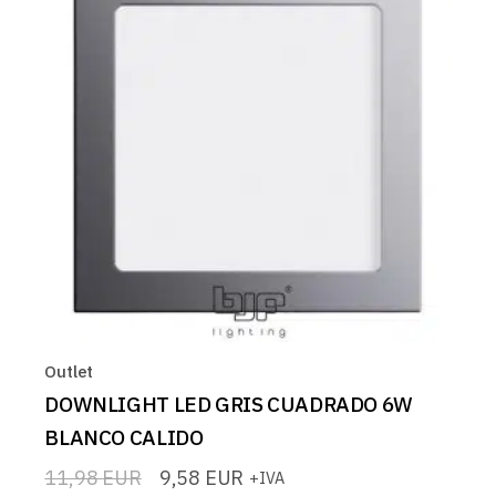
Outlet
DOWNLIGHT LED GRIS CUADRADO 6W
BLANCO CALIDO
11,98
EUR
9,58
EUR
+IVA
El
El