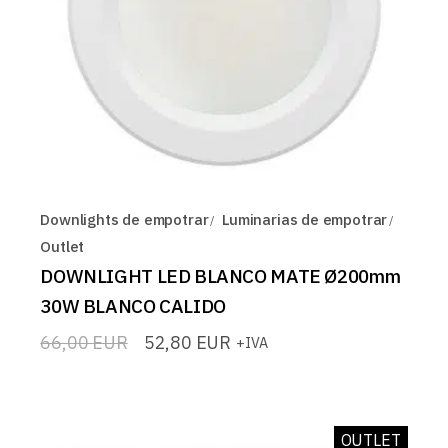
Downlights de empotrar
Luminarias de empotrar
Outlet
DOWNLIGHT LED BLANCO MATE Ø200mm
30W BLANCO CALIDO
66,00
EUR
52,80
EUR
+IVA
El
El
precio
precio
original
actual
era:
es:
66,00 EUR.
52,80 EUR.
OUTLET