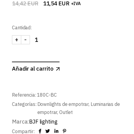
14,42
EUR
11,54
EUR
+IVA
El
El
precio
precio
original
actual
era:
es:
Cantidad:
14,42 EUR.
11,54 EUR.
+
-
DOWNLIGHT LED BLANCO MATE CUADRADO 18W 
Añadir al carrito
Referencia:
180C-BC
Categorías:
Downlights de empotrar
,
Luminarias de
empotrar
,
Outlet
Marca:
BJF lighting
Compartir: