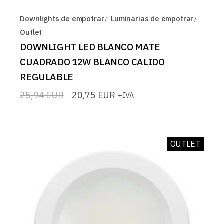
Downlights de empotrar
Luminarias de empotrar
Outlet
DOWNLIGHT LED BLANCO MATE
CUADRADO 12W BLANCO CALIDO
REGULABLE
25,94
EUR
20,75
EUR
+IVA
El
El
precio
precio
original
actual
era:
es:
25,94 EUR.
20,75 EUR.
OUTLET