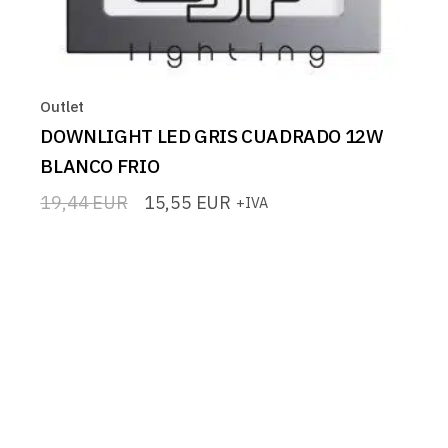
Outlet
DOWNLIGHT LED GRIS CUADRADO 12W
BLANCO FRIO
19,44
EUR
15,55
EUR
+IVA
El
El
precio
precio
original
actual
era:
es:
19,44 EUR.
15,55 EUR.