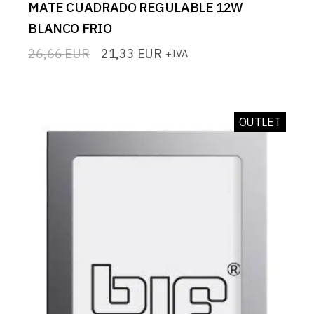
MATE CUADRADO REGULABLE 12W
BLANCO FRIO
26,66
EUR
21,33
EUR
+IVA
El
El
precio
precio
original
actual
era:
es:
26,66 EUR.
21,33 EUR.
OUTLET