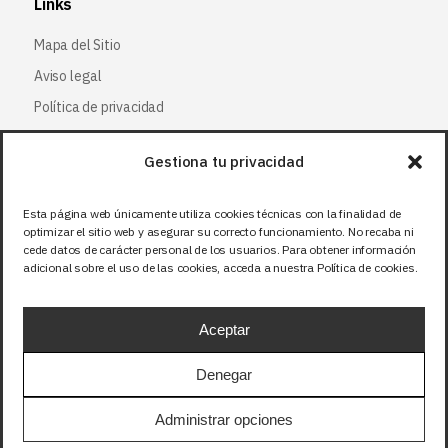
Links
Mapa del Sitio
Aviso legal
Política de privacidad
Política de cookies
Gestiona tu privacidad
Síguenos
Esta página web únicamente utiliza cookies técnicas con la finalidad de
optimizar el sitio web y asegurar su correcto funcionamiento. No recaba ni
Facebook
cede datos de carácter personal de los usuarios. Para obtener información
adicional sobre el uso de las cookies, acceda a nuestra Política de cookies.
X (Twitter
)
Instagram
Aceptar
LinkedIn
Denegar
Precios sin IVA (21%). Tasa RAEE incluida en
Administrar opciones
aquellos productos que corresponda.