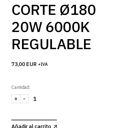
CORTE Ø180
20W 6000K
REGULABLE
73,00
EUR
+IVA
Cantidad:
+
-
DOWNLIGHT LED BLANCO MATE Ø220 CORTE Ø18
Añadir al carrito