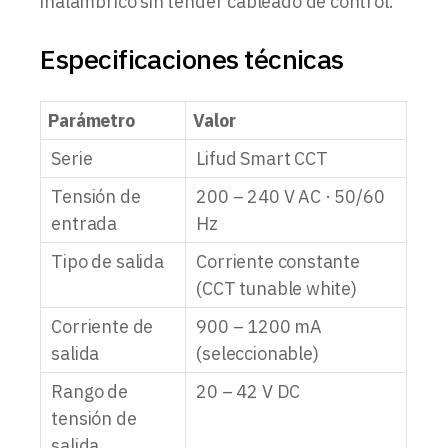
inalámbrico sin tender cableado de control.
Especificaciones técnicas
Parámetro
Valor
Serie
Lifud Smart CCT
Tensión de
200 – 240 V AC · 50/60
entrada
Hz
Tipo de salida
Corriente constante
(CCT tunable white)
Corriente de
900 – 1200 mA
salida
(seleccionable)
Rango de
20 – 42 V DC
tensión de
salida