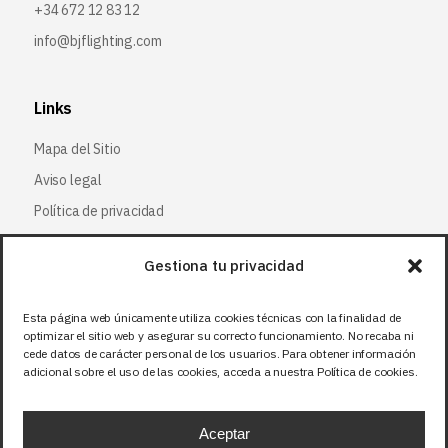
+34 672 12 83 12
info@bjflighting.com
Links
Mapa del Sitio
Aviso legal
Política de privacidad
Política de cookies
Gestiona tu privacidad
Síguenos
Esta página web únicamente utiliza cookies técnicas con la finalidad de
optimizar el sitio web y asegurar su correcto funcionamiento. No recaba ni
Facebook
cede datos de carácter personal de los usuarios. Para obtener información
adicional sobre el uso de las cookies, acceda a nuestra Política de cookies.
X (Twitter
)
Instagram
Aceptar
LinkedIn