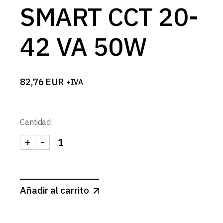
SMART CCT 20-
42 VA 50W
82,76
EUR
+IVA
Cantidad:
+
-
FUENTE CORRIENTE CONSTANTE SMART CCT 20-
Añadir al carrito