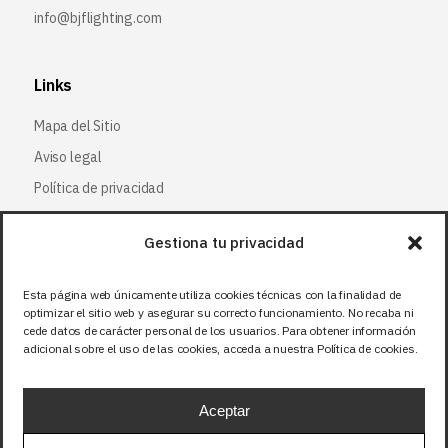
info@bjflighting.com
Links
Mapa del Sitio
Aviso legal
Política de privacidad
Política de cookies
Gestiona tu privacidad
Síguenos
Esta página web únicamente utiliza cookies técnicas con la finalidad de
optimizar el sitio web y asegurar su correcto funcionamiento. No recaba ni
Facebook
cede datos de carácter personal de los usuarios. Para obtener información
adicional sobre el uso de las cookies, acceda a nuestra Política de cookies.
X (Twitter
)
Instagram
Aceptar
LinkedIn