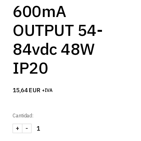
600mA
OUTPUT 54-
84vdc 48W
IP20
15,64
EUR
+IVA
Cantidad:
+
-
FUENTE ALIMENTACION CORRIENTE CONSTANTE 