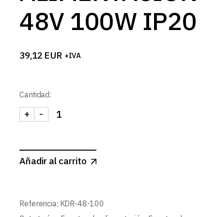
48V 100W IP20
39,12
EUR
+IVA
Cantidad:
+
-
FUENTE ALIMENTACION 48V 100W IP20 cantida
Añadir al carrito
Referencia:
KDR-48-100