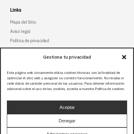
Links
Mapa del Sitio
Aviso legal
Política de privacidad
Política de cookies
Gestiona tu privacidad
Síguenos
Esta página web únicamente utiliza cookies técnicas con la finalidad de
optimizar el sitio web y asegurar su correcto funcionamiento. No recaba ni
Facebook
cede datos de carácter personal de los usuarios. Para obtener información
adicional sobre el uso de las cookies, acceda a nuestra Política de cookies.
X (Twitter
)
Instagram
Aceptar
LinkedIn
Denegar
Precios sin IVA (21%). Tasa RAEE incluida en