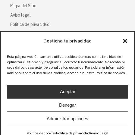
Mapa del Sitio
Aviso legal
Política de privacidad
Política de cookies
Gestiona tu privacidad
Síguenos
Esta página web únicamente utiliza cookies técnicas con la finalidad de
optimizar el sitio web y asegurar su correcto funcionamiento. No recaba ni
Facebook
cede datos de carácter personal de los usuarios. Para obtener información
adicional sobre el uso de las cookies, acceda a nuestra Política de cookies.
X (Twitter
)
Instagram
Aceptar
LinkedIn
Denegar
Precios sin IVA (21%). Tasa RAEE incluida en
Administrar opciones
aquellos productos que corresponda.
Política de cookies
Política de privacidad
Aviso Legal