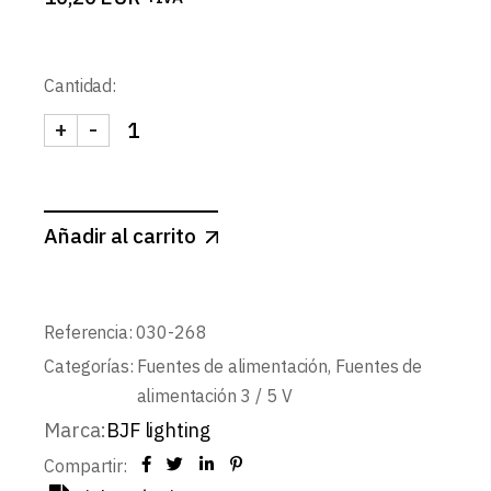
Cantidad:
+
-
FUENTE ALIMENTACION PARA 030-828 3,3V cant
Añadir al carrito
Referencia:
030-268
Categorías:
Fuentes de alimentación
,
Fuentes de
alimentación 3 / 5 V
Marca:
BJF lighting
Compartir: