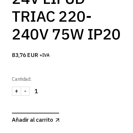
TRIAC 220-
240V 75W IP20
83,76
EUR
+IVA
Cantidad:
+
-
FUENTE ALIMENTACION 24V LIFUD TRIAC 220-24
Añadir al carrito