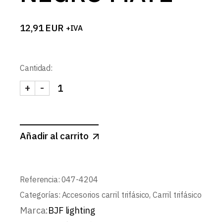
12,91
EUR
+IVA
Cantidad:
+
-
CONEXION RED CARRIL TRIFASICO INTERMEDIA 
Añadir al carrito
Referencia:
047-4204
Categorías:
Accesorios carril trifásico
,
Carril trifásico
Marca:
BJF lighting