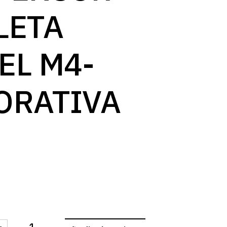
log
LETA
EL M4-
ORATIVA
-