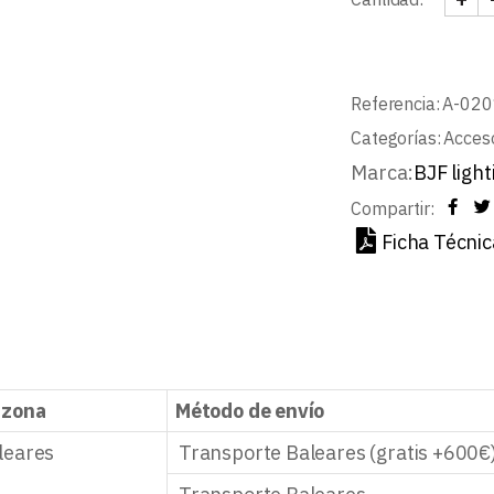
KIT 
Referencia:
A-02
Categorías:
Acceso
Marca:
BJF light
Compartir:
Ficha Técnic
 zona
Método de envío
leares
Transporte Baleares (gratis +600€