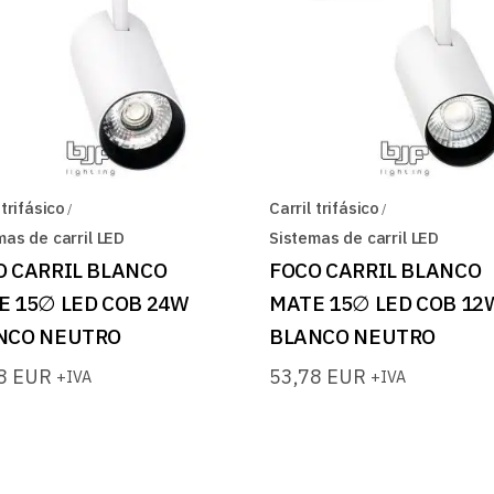
 trifásico
Carril trifásico
mas de carril LED
Sistemas de carril LED
O CARRIL BLANCO
FOCO CARRIL BLANCO
E 15∅ LED COB 24W
MATE 15∅ LED COB 12
NCO NEUTRO
BLANCO NEUTRO
88
EUR
53,78
EUR
+IVA
+IVA