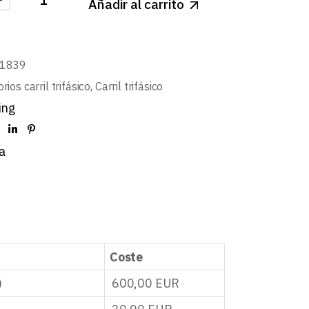
Añadir al carrito
SUSPENSOR REGLETA ANGEL M4-DECORATIVA 3m cant
01839
rios carril trifásico
,
Carril trifásico
ing
a
Coste
)
600,00
EUR