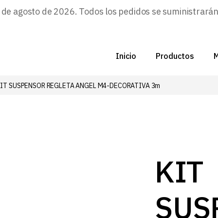
e agosto de 2026. Todos los pedidos se suministrarán a
Inicio
Productos
M
KIT SUSPENSOR REGLETA ANGEL M4-DECORATIVA 3m
C
N
D
C
KIT
P
SUS
Z