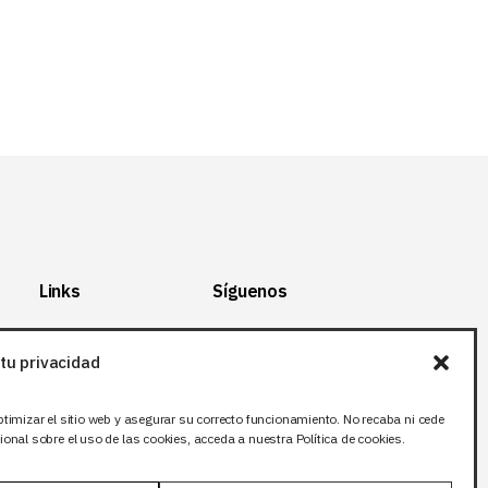
Links
Síguenos
Mapa del Sitio
Facebook
tu privacidad
Aviso legal
X (Twitter
)
Política de
Instagram
ptimizar el sitio web y asegurar su correcto funcionamiento. No recaba ni cede
privacidad
LinkedIn
onal sobre el uso de las cookies, acceda a nuestra Política de cookies.
Política de cookies