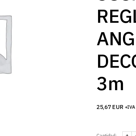
B
REG
ANG
DEC
3m
25,67
EUR
+IVA
+
Cantidad: