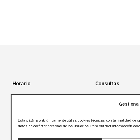
Horario
Consultas
Lunes-Viernes:
+34 966 28 88
28
Gestiona 
07:00-14:00
+34 672 12 83
Sábado y domingo:
12
Esta página web únicamente utiliza cookies técnicas con la finalidad de o
Cerrado
datos de carácter personal de los usuarios. Para obtener información adici
info@bjflighting.com