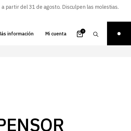
 partir del 31 de agosto. Disculpen las molestias.
0
ás información
Mi cuenta
atálogos
Login
uestra historia
Carrito
istribuidores
Pedidos
ontacto
Recuperar
contraseña
FAQs
royectos
PENSOR
ona de inspiración