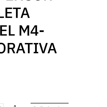
log
LETA
EL M4-
ORATIVA
-