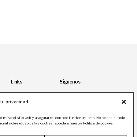
Links
Síguenos
Mapa del Sitio
Facebook
tu privacidad
Aviso legal
X (Twitter
)
Política de
Instagram
ptimizar el sitio web y asegurar su correcto funcionamiento. No recaba ni cede
privacidad
LinkedIn
onal sobre el uso de las cookies, acceda a nuestra Política de cookies.
Política de cookies