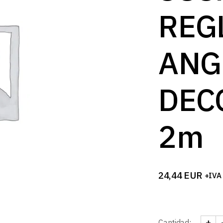
B
REG
ANG
DEC
2m
24,44
EUR
+IVA
+
Cantidad: