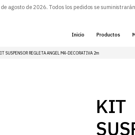
e agosto de 2026. Todos los pedidos se suministrarán a
Inicio
Productos
M
KIT SUSPENSOR REGLETA ANGEL M4-DECORATIVA 2m
C
N
D
C
KIT
P
SUS
Z