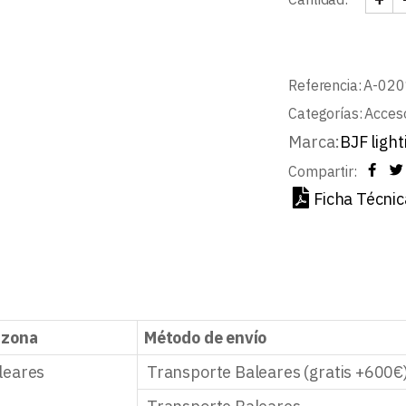
KIT 
Referencia:
A-02
Categorías:
Acceso
Marca:
BJF light
Compartir:
Ficha Técnic
 zona
Método de envío
leares
Transporte Baleares (gratis +600€