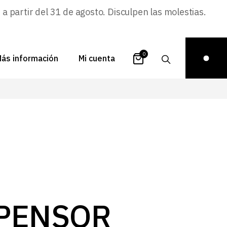
 partir del 31 de agosto. Disculpen las molestias.
0
ás información
Mi cuenta
atálogos
Login
uestra historia
Carrito
istribuidores
Pedidos
ontacto
Recuperar
contraseña
FAQs
royectos
PENSOR
ona de inspiración