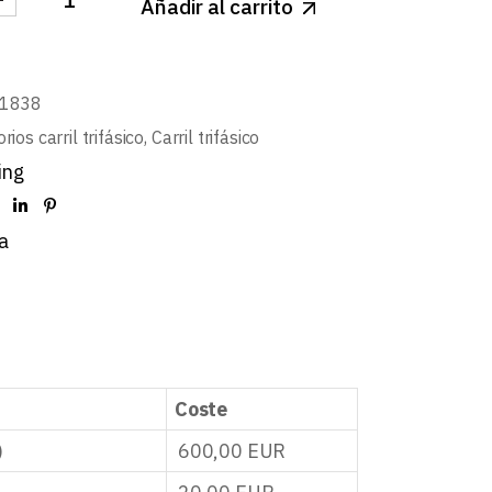
Añadir al carrito
SUSPENSOR REGLETA ANGEL M4-DECORATIVA 2m cant
01838
rios carril trifásico
,
Carril trifásico
ing
a
Coste
)
600,00
EUR