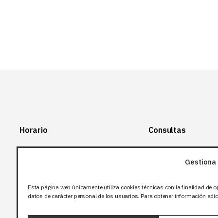
Horario
Consultas
Lunes-Viernes:
+34 966 28 88
28
Gestiona 
07:00-14:00
+34 672 12 83
Sábado y domingo:
12
Esta página web únicamente utiliza cookies técnicas con la finalidad de o
Cerrado
datos de carácter personal de los usuarios. Para obtener información adici
info@bjflighting.com