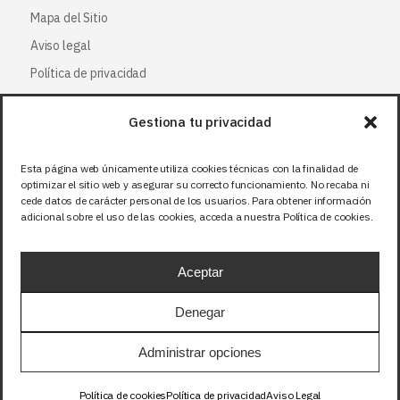
Mapa del Sitio
Aviso legal
Política de privacidad
Política de cookies
Gestiona tu privacidad
Síguenos
Esta página web únicamente utiliza cookies técnicas con la finalidad de
optimizar el sitio web y asegurar su correcto funcionamiento. No recaba ni
Facebook
cede datos de carácter personal de los usuarios. Para obtener información
adicional sobre el uso de las cookies, acceda a nuestra Política de cookies.
X (Twitter
)
Instagram
Aceptar
LinkedIn
Denegar
Precios sin IVA (21%). Tasa RAEE incluida en
Administrar opciones
aquellos productos que corresponda.
Política de cookies
Política de privacidad
Aviso Legal