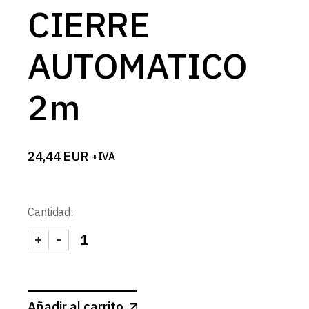
CIERRE
AUTOMATICO
2m
24,44
EUR
+IVA
Cantidad:
+
-
KIT SUSPENSOR REGLETA ANGEL M4-CIERRE AU
Añadir al carrito