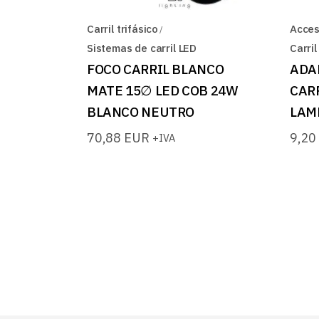
Carril trifásico
Acceso
Sistemas de carril LED
Carril
FOCO CARRIL BLANCO
ADA
MATE 15∅ LED COB 24W
CARR
BLANCO NEUTRO
LAM
70,88
EUR
9,2
+IVA