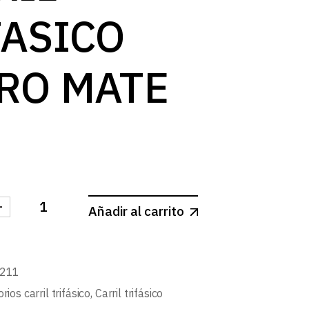
log
FASICO
RO MATE
-
Añadir al carrito
 FINAL CARRIL TRIFASICO NEGRO MATE cantidad
4211
rios carril trifásico
,
Carril trifásico