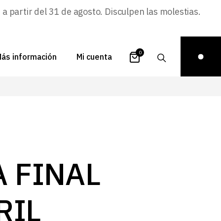
 partir del 31 de agosto. Disculpen las molestias.
0
ás información
Mi cuenta
atálogos
Login
uestra historia
Carrito
istribuidores
Pedidos
ontacto
Recuperar
A FINAL
contraseña
FAQs
royectos
RIL
ona de inspiración