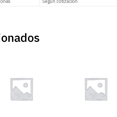
zonas
Según cotización
ionados