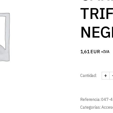
B
TRI
NEG
1,61
EUR
+IVA
+
Cantidad:
TAPA
Referencia:
047-
Categorías:
Acceso