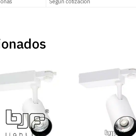
zonas
Según cotización
ionados