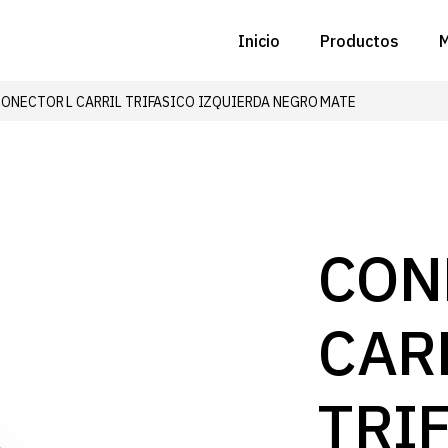
Inicio
Productos
M
CONECTOR L CARRIL TRIFASICO IZQUIERDA NEGRO MATE
C
N
D
C
CON
P
CAR
Z
B
TRI