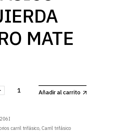
UIERDA
RO MATE
-
Añadir al carrito
CTOR L CARRIL TRIFASICO IZQUIERDA NEGRO MATE c
206I
rios carril trifásico
,
Carril trifásico