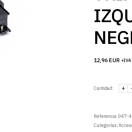
IZQ
NEG
12,96
EUR
+IVA
+
Cantidad:
CONE
Referencia:
047-4
Categorías:
Acceso