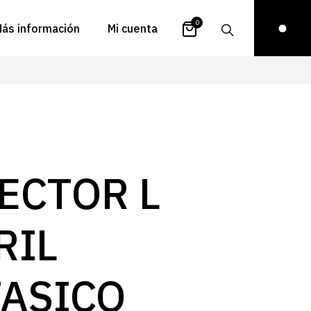
0
ás información
Mi cuenta
atálogos
Login
uestra historia
Carrito
istribuidores
Pedidos
ontacto
Recuperar
ECTOR L
contraseña
FAQs
royectos
RIL
ona de inspiración
log
FASICO