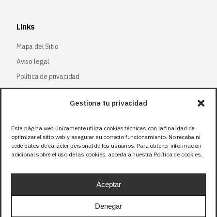
Links
Mapa del Sitio
Aviso legal
Política de privacidad
Política de cookies
Gestiona tu privacidad
Síguenos
Esta página web únicamente utiliza cookies técnicas con la finalidad de
optimizar el sitio web y asegurar su correcto funcionamiento. No recaba ni
Facebook
cede datos de carácter personal de los usuarios. Para obtener información
adicional sobre el uso de las cookies, acceda a nuestra Política de cookies.
X (Twitter
)
Instagram
Aceptar
LinkedIn
Denegar