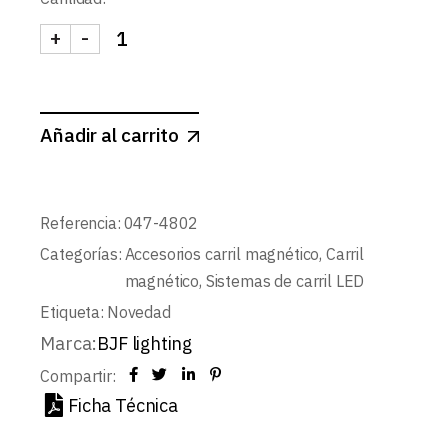
+
-
UNION PARED TECHO BLANCO PARA CARRIL MAGN
Añadir al carrito
Referencia:
047-4802
Categorías:
Accesorios carril magnético
,
Carril
magnético
,
Sistemas de carril LED
Etiqueta:
Novedad
Marca:
BJF lighting
Compartir:
Ficha Técnica