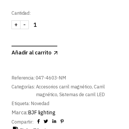
Cantidad:
+
-
UNION FLEXIBLE CARRIL MAGNETICO CABLE CO
Añadir al carrito
Referencia:
047-4603-NM
Categorías:
Accesorios carril magnético
,
Carril
magnético
,
Sistemas de carril LED
Etiqueta:
Novedad
Marca:
BJF lighting
Compartir: