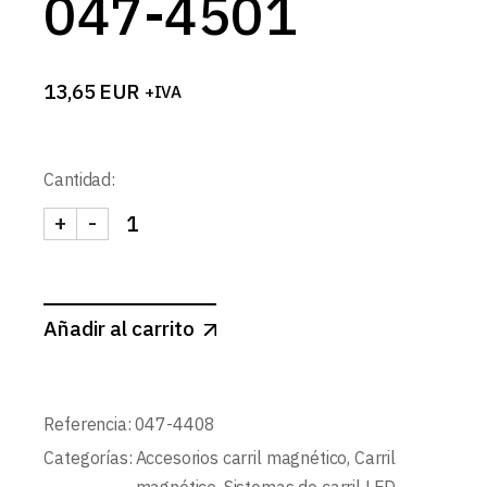
047-4501
13,65
EUR
+IVA
Cantidad:
+
-
KIT DE SUSPENSION 1.5m PARA CARRIL MAGNETIC
Añadir al carrito
Referencia:
047-4408
Categorías:
Accesorios carril magnético
,
Carril
magnético
,
Sistemas de carril LED