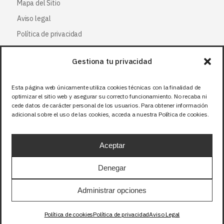
Mapa del Sitio
Aviso legal
Política de privacidad
Política de cookies
Gestiona tu privacidad
Síguenos
Esta página web únicamente utiliza cookies técnicas con la finalidad de
optimizar el sitio web y asegurar su correcto funcionamiento. No recaba ni
Facebook
cede datos de carácter personal de los usuarios. Para obtener información
adicional sobre el uso de las cookies, acceda a nuestra Política de cookies.
X (Twitter
)
Instagram
Aceptar
LinkedIn
Denegar
Precios sin IVA (21%). Tasa RAEE incluida en
Administrar opciones
aquellos productos que corresponda.
Política de cookies
Política de privacidad
Aviso Legal