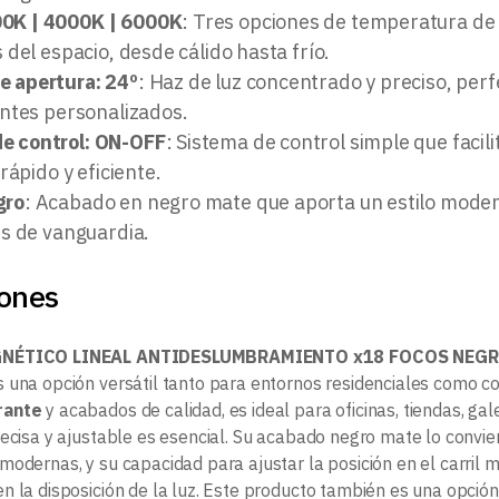
0K | 4000K | 6000K
: Tres opciones de temperatura de c
del espacio, desde cálido hasta frío.
e apertura: 24º
: Haz de luz concentrado y preciso, per
ntes personalizados.
e control: ON-OFF
: Sistema de control simple que faci
rápido y eficiente.
gro
: Acabado en negro mate que aporta un estilo moder
s de vanguardia.
iones
NÉTICO LINEAL ANTIDESLUMBRAMIENTO x18 FOCOS NEG
es una opción versátil tanto para entornos residenciales como co
rante
y acabados de calidad, es ideal para oficinas, tiendas, ga
recisa y ajustable es esencial. Su acabado negro mate lo convie
odernas, y su capacidad para ajustar la posición en el carril m
n la disposición de la luz. Este producto también es una opció