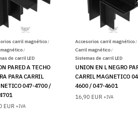
orios carril magnético
Accesorios carril magnético
l magnético
Carril magnético
mas de carril LED
Sistemas de carril LED
ON PARED A TECHO
UNION EN L NEGRO PA
RA PARA CARRIL
CARRIL MAGNETICO 04
NETICO 047-4700 /
4600 / 047-4601
4701
16,90
EUR
+IVA
90
EUR
+IVA