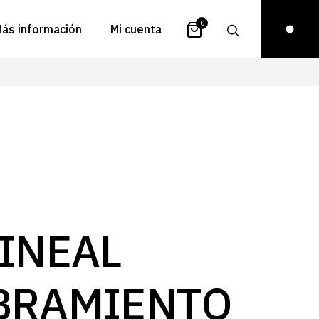
0
ás información
Mi cuenta
atálogos
Login
uestra historia
Carrito
istribuidores
Pedidos
ontacto
Recuperar
contraseña
FAQs
royectos
INEAL
ona de inspiración
log
BRAMIENTO