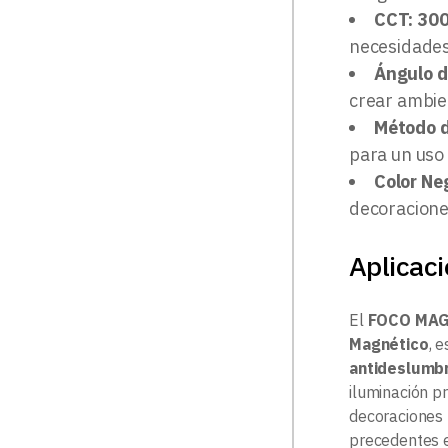
CCT: 300
necesidades 
Ángulo d
crear ambie
Método d
para un uso 
Color Ne
decoracione
Aplicac
El
FOCO MAG
Magnético
, 
antideslumb
iluminación p
decoraciones m
precedentes e