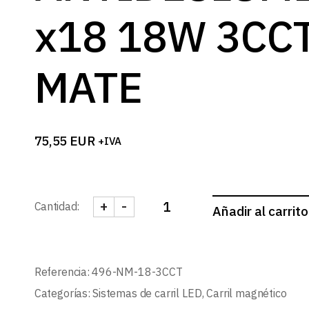
x18 18W 3CC
MATE
75,55
EUR
+IVA
+
-
Cantidad:
Añadir al carrito
FOCO CARRIL MAGNETICO LINEAL AN
Referencia:
496-NM-18-3CCT
Categorías:
Sistemas de carril LED
,
Carril magnético