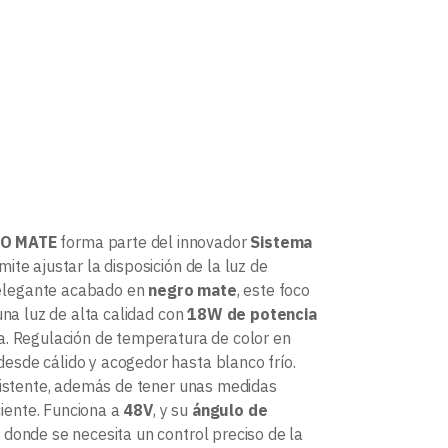
RO MATE
forma parte del innovador
Sistema
ite ajustar la disposición de la luz de
elegante acabado en
negro mate
, este foco
una luz de alta calidad con
18W de potencia
sa. Regulación de temperatura de color en
 desde cálido y acogedor hasta blanco frío.
esistente, además de tener unas medidas
ciente. Funciona a
48V
, y su
ángulo de
 donde se necesita un control preciso de la