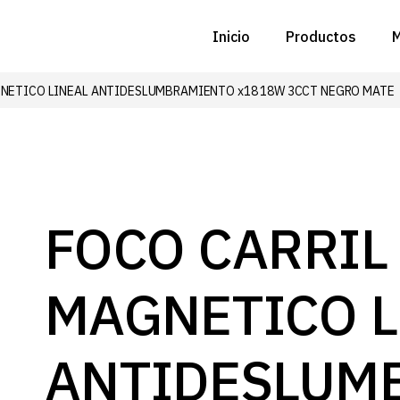
Inicio
Productos
M
NETICO LINEAL ANTIDESLUMBRAMIENTO x18 18W 3CCT NEGRO MATE
C
N
D
C
FOCO CARRIL
P
MAGNETICO L
Z
B
ANTIDESLUM