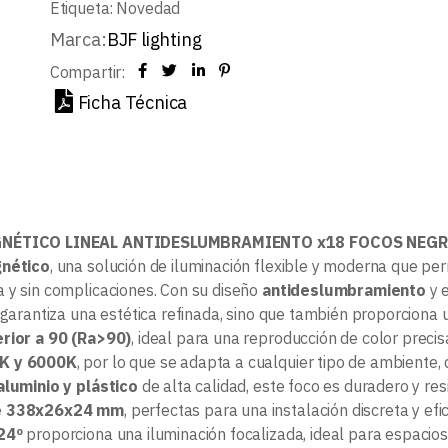
Etiqueta:
Novedad
Marca:
BJF lighting
Compartir:
Ficha Técnica
NÉTICO LINEAL ANTIDESLUMBRAMIENTO x18 FOCOS NEG
gnético
, una solución de iluminación flexible y moderna que perm
 y sin complicaciones. Con su diseño
antideslumbramiento
y 
 garantiza una estética refinada, sino que también proporciona 
rior a 90 (Ra>90)
, ideal para una reproducción de color preci
K y 6000K
, por lo que se adapta a cualquier tipo de ambiente,
aluminio y plástico
de alta calidad, este foco es duradero y r
e
338x26x24 mm
, perfectas para una instalación discreta y efi
24º
proporciona una iluminación focalizada, ideal para espacios