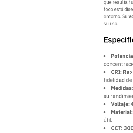
que resulta fu
foco está dis
entorno. Su
v
su uso.
Especifi
Potencia
concentració
CRI: Ra
fidelidad del
Medidas
su rendimie
Voltaje:
Material:
útil.
CCT: 300