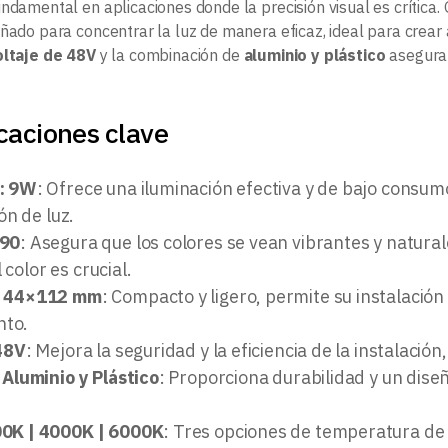
ndamental en aplicaciones donde la precisión visual es crítica.
eñado para concentrar la luz de manera eficaz, ideal para crea
oltaje de 48V
y la combinación de
aluminio y plástico
aseguran
caciones clave
: 9W
: Ofrece una iluminación efectiva y de bajo consum
n de luz.
>90
: Asegura que los colores se vean vibrantes y natura
 color es crucial.
: 44×112 mm
: Compacto y ligero, permite su instalaci
nto.
 48V
: Mejora la seguridad y la eficiencia de la instalació
 Aluminio y Plástico
: Proporciona durabilidad y un dis
0K | 4000K | 6000K
: Tres opciones de temperatura de 