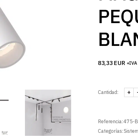
PEQ
BLA
83,33
EUR
+IVA
+
Cantidad:
FOCO
Referencia:
475-
Categorías:
Sistem