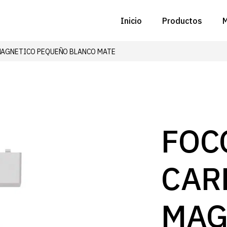
Inicio
Productos
M
 MAGNETICO PEQUEÑO BLANCO MATE
C
N
D
C
FOC
P
CAR
Z
B
MAG