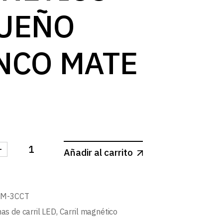
UEÑO
NCO MATE
-
Añadir al carrito
 DE CARRIL MAGNETICO PEQUEÑO BLANCO MATE can
BM-3CCT
as de carril LED
,
Carril magnético