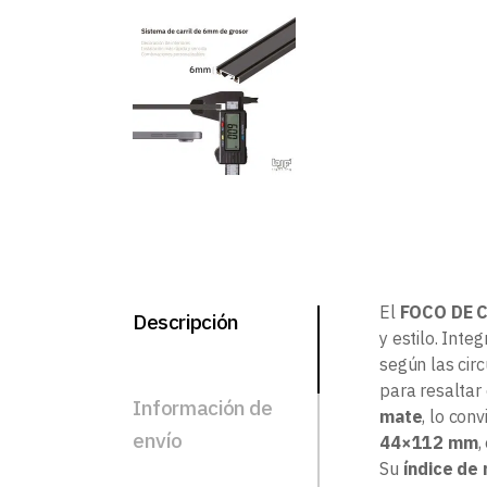
El
FOCO DE 
Descripción
y estilo. Inte
según las cir
para resaltar
Información de
mate
, lo co
envío
44×112 mm
,
Su
índice de