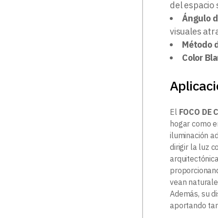
del espacio 
Ángulo d
visuales atr
Método d
Color Bl
Aplicac
El
FOCO DE 
hogar como en
iluminación a
dirigir la luz
arquitectónic
proporcionand
vean naturale
Además, su d
aportando tan