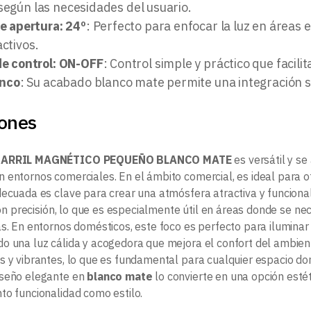
según las necesidades del usuario.
e apertura: 24º
: Perfecto para enfocar la luz en áreas e
activos.
e control: ON-OFF
: Control simple y práctico que facilit
anco
: Su acabado blanco mate permite una integración se
iones
CARRIL MAGNÉTICO PEQUEÑO BLANCO MATE
es versátil y se
 entornos comerciales. En el ámbito comercial, es ideal para of
decuada es clave para crear una atmósfera atractiva y funciona
 con precisión, lo que es especialmente útil en áreas donde se n
as. En entornos domésticos, este foco es perfecto para iluminar
o una luz cálida y acogedora que mejora el confort del ambien
s y vibrantes, lo que es fundamental para cualquier espacio do
iseño elegante en
blanco mate
lo convierte en una opción esté
to funcionalidad como estilo.