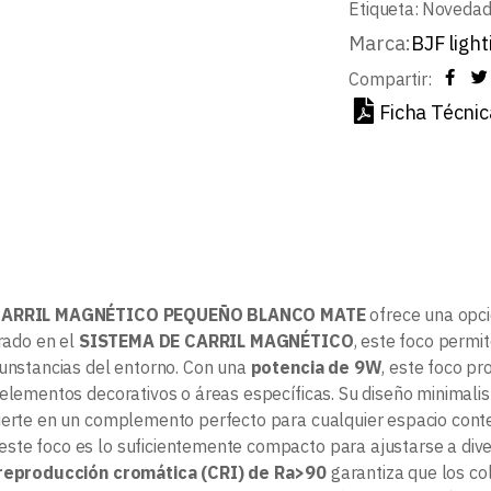
Etiqueta:
Noveda
Marca:
BJF light
Compartir:
Ficha Técnic
CARRIL MAGNÉTICO PEQUEÑO BLANCO MATE
ofrece una opci
grado en el
SISTEMA DE CARRIL MAGNÉTICO
, este foco permit
cunstancias del entorno. Con una
potencia de 9W
, este foco pr
 elementos decorativos o áreas específicas. Su diseño minimal
nvierte en un complemento perfecto para cualquier espacio co
 este foco es lo suficientemente compacto para ajustarse a div
 reproducción cromática (CRI) de Ra>90
garantiza que los col