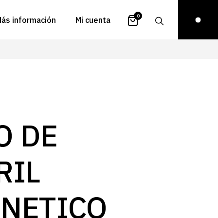
0
ás información
Mi cuenta
atálogos
Login
uestra historia
Carrito
istribuidores
Pedidos
ontacto
Recuperar
O DE
contraseña
FAQs
royectos
RIL
ona de inspiración
log
NETICO