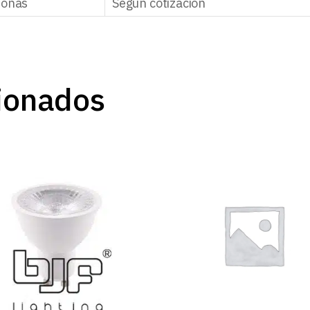
zonas
Según cotización
ionados