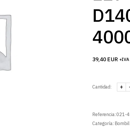
B
D14
400
39,40
EUR
+IVA
+
Cantidad:
BOMB
Referencia:
021-4
Categoría:
Bombil