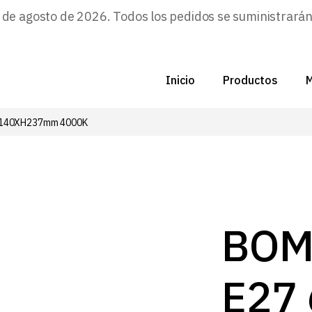
e agosto de 2026. Todos los pedidos se suministrarán a
Inicio
Productos
M
D140XH237mm 4000K
C
N
D
C
BOM
P
E27
Z