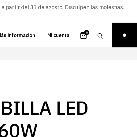
 partir del 31 de agosto. Disculpen las molestias.
0
ás información
Mi cuenta
atálogos
Login
uestra historia
Carrito
istribuidores
Pedidos
ontacto
Recuperar
BILLA LED
contraseña
FAQs
royectos
 60W
ona de inspiración