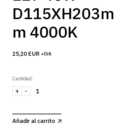
D115XH203m
m 4000K
25,20
EUR
+IVA
Cantidad:
+
-
BOMBILLA LED E27 45W D115XH203mm 4000K c
Añadir al carrito