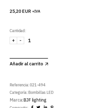
25,20
EUR
+IVA
Cantidad:
+
-
BOMBILLA LED E27 45W D115XH203mm 3000K c
Añadir al carrito
Referencia:
021-494
Categoría:
Bombillas LED
Marca:
BJF lighting
Compartir: