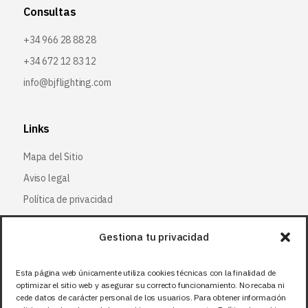
Consultas
+34 966 28 88 28
+34 672 12 83 12
info@bjflighting.com
Links
Mapa del Sitio
Aviso legal
Política de privacidad
Política de cookies
Gestiona tu privacidad
Síguenos
Esta página web únicamente utiliza cookies técnicas con la finalidad de
optimizar el sitio web y asegurar su correcto funcionamiento. No recaba ni
Facebook
cede datos de carácter personal de los usuarios. Para obtener información