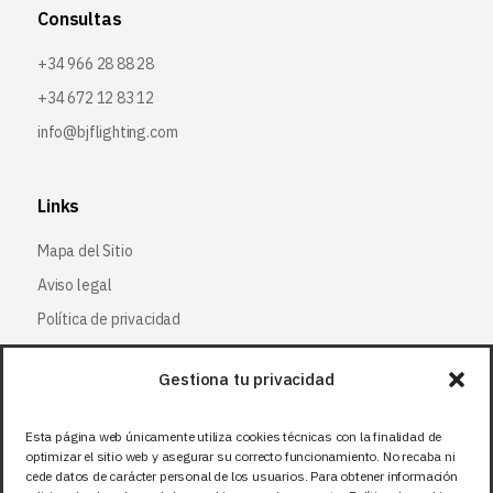
Consultas
+34 966 28 88 28
+34 672 12 83 12
info@bjflighting.com
Links
Mapa del Sitio
Aviso legal
Política de privacidad
Política de cookies
Gestiona tu privacidad
Síguenos
Esta página web únicamente utiliza cookies técnicas con la finalidad de
optimizar el sitio web y asegurar su correcto funcionamiento. No recaba ni
Facebook
cede datos de carácter personal de los usuarios. Para obtener información