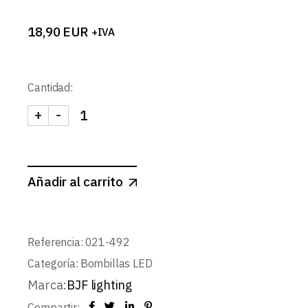
18,90
EUR
+IVA
Cantidad:
+
-
BOMBILLA LED E27 30W D100XH180mm 4000K c
Añadir al carrito
Referencia:
021-492
Categoría:
Bombillas LED
Marca:
BJF lighting
Compartir: