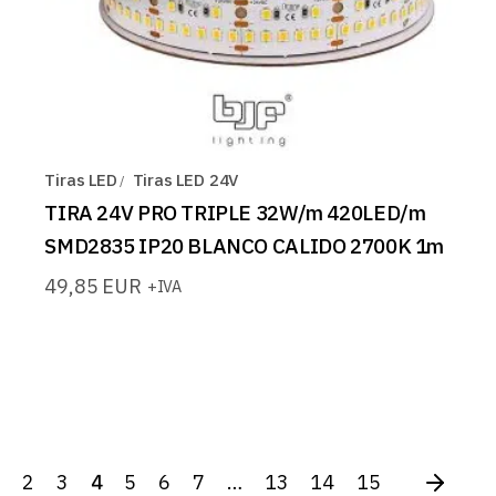
Tiras LED
Tiras LED 24V
TIRA 24V PRO TRIPLE 32W/m 420LED/m
SMD2835 IP20 BLANCO CALIDO 2700K 1m
49,85
EUR
+IVA
2
3
4
5
6
7
…
13
14
15