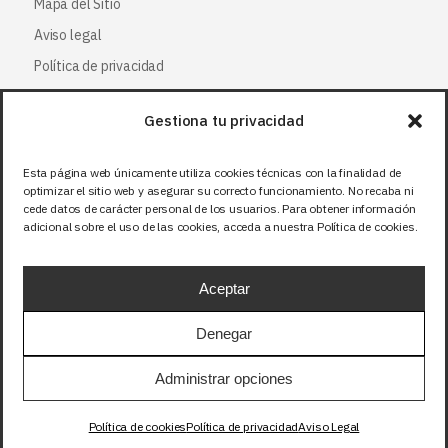
Mapa del Sitio
Aviso legal
Política de privacidad
Política de cookies
Gestiona tu privacidad
Síguenos
Esta página web únicamente utiliza cookies técnicas con la finalidad de
optimizar el sitio web y asegurar su correcto funcionamiento. No recaba ni
Facebook
cede datos de carácter personal de los usuarios. Para obtener información
adicional sobre el uso de las cookies, acceda a nuestra Política de cookies.
X (Twitter
)
Instagram
Aceptar
LinkedIn
Denegar
Precios sin IVA (21%). Tasa RAEE incluida en
Administrar opciones
aquellos productos que corresponda.
Política de cookies
Política de privacidad
Aviso Legal