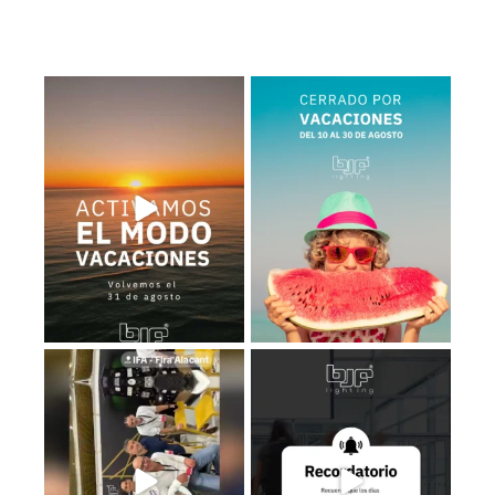
𝗠𝗢𝗗𝗢 𝗩𝗔𝗖𝗔𝗖𝗜𝗢𝗡𝗘𝗦: 𝗢𝗡
BJF Lighting permanecerá
𝗰𝗲𝗿𝗿𝗮𝗱𝗼 𝗽𝗼𝗿
...
...
2
0
1
0
Estamos en el Levante Home
Recuerda que los días 𝟮𝟭, 𝟮𝟮 𝘆
Meeting ¡Te esperamos!
...
𝟮𝟯 de
...
39
5
3
0