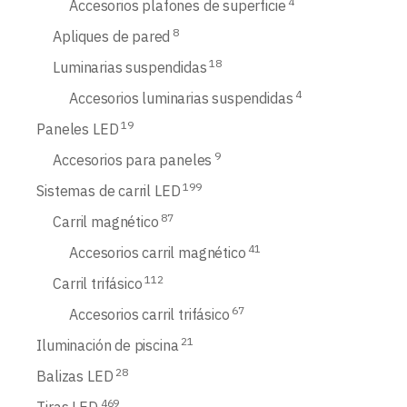
4
Accesorios plafones de superficie
8
Apliques de pared
18
Luminarias suspendidas
4
Accesorios luminarias suspendidas
19
Paneles LED
9
Accesorios para paneles
199
Sistemas de carril LED
87
Carril magnético
41
Accesorios carril magnético
112
Carril trifásico
67
Accesorios carril trifásico
21
Iluminación de piscina
28
Balizas LED
469