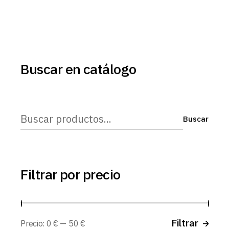
Buscar en catálogo
Buscar
Buscar
Filtrar por precio
Prec
Prec
Filtrar
Precio:
0 €
—
50 €
míni
máx