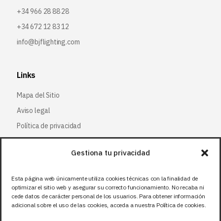
+34 966 28 88 28
+34 672 12 83 12
info@bjflighting.com
Links
Mapa del Sitio
Aviso legal
Política de privacidad
Política de cookies
Gestiona tu privacidad
Síguenos
Esta página web únicamente utiliza cookies técnicas con la finalidad de
optimizar el sitio web y asegurar su correcto funcionamiento. No recaba ni
Facebook
cede datos de carácter personal de los usuarios. Para obtener información
adicional sobre el uso de las cookies, acceda a nuestra Política de cookies.
X (Twitter
)