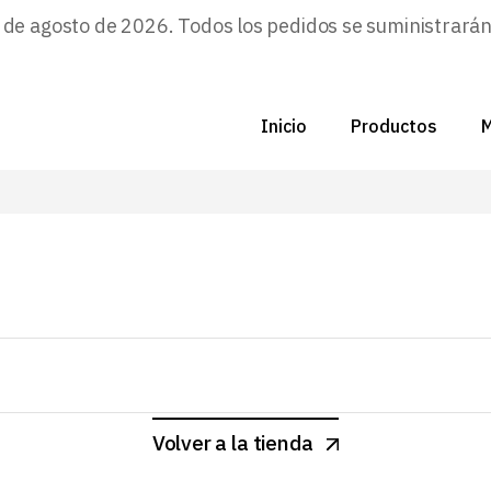
e agosto de 2026. Todos los pedidos se suministrarán a
C
Nu
Inicio
Productos
M
Di
C
F
C
P
N
Zo
D
B
C
P
Volver a la tienda
Z