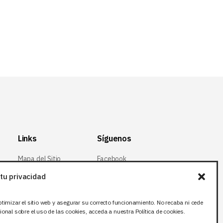
log
Links
Síguenos
Mapa del Sitio
Facebook
Aviso legal
X (Twitter
)
tu privacidad
Política de
Instagram
privacidad
ptimizar el sitio web y asegurar su correcto funcionamiento. No recaba ni cede
LinkedIn
onal sobre el uso de las cookies, acceda a nuestra Política de cookies.
Política de cookies