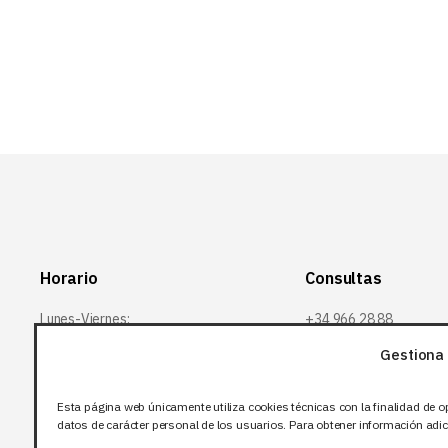
B
Horario
Consultas
Lunes-Viernes:
+34 966 28 88
28
07:00-14:00
Gestiona 
+34 672 12 83
Sábado y domingo:
12
Esta página web únicamente utiliza cookies técnicas con la finalidad de o
Cerrado
info@bjflighting.com
datos de carácter personal de los usuarios. Para obtener información adici