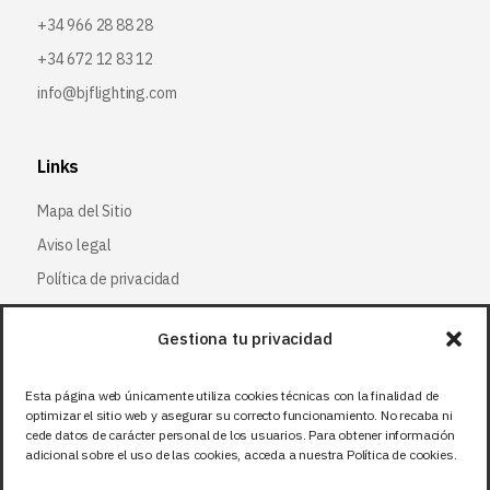
+34 966 28 88 28
+34 672 12 83 12
info@bjflighting.com
Links
Mapa del Sitio
Aviso legal
Política de privacidad
Política de cookies
Gestiona tu privacidad
Síguenos
Esta página web únicamente utiliza cookies técnicas con la finalidad de
optimizar el sitio web y asegurar su correcto funcionamiento. No recaba ni
Facebook
cede datos de carácter personal de los usuarios. Para obtener información
adicional sobre el uso de las cookies, acceda a nuestra Política de cookies.
X (Twitter
)