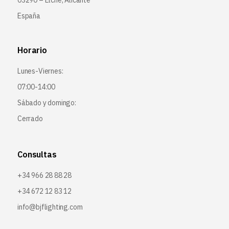
03290 – Elche, Alicante
España
Horario
Lunes-Viernes:
07:00-14:00
Sábado y domingo:
Cerrado
Consultas
+34 966 28 88 28
+34 672 12 83 12
info@bjflighting.com