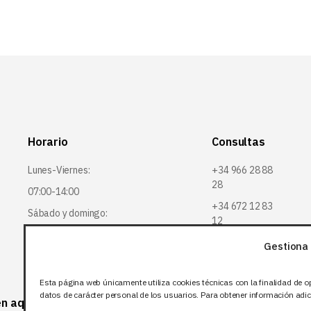
Horario
Consultas
Lunes-Viernes:
+34 966 28 88
28
07:00-14:00
+34 672 12 83
Sábado y domingo:
12
Cerrado
info@bjflighting.com
Gestiona 
Esta página web únicamente utiliza cookies técnicas con la finalidad de o
datos de carácter personal de los usuarios. Para obtener información adici
 en aquellos productos que corresponda.