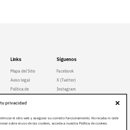
Links
Síguenos
Mapa del Sitio
Facebook
Aviso legal
X (Twitter
)
Política de
Instagram
privacidad
LinkedIn
tu privacidad
Política de cookies
ptimizar el sitio web y asegurar su correcto funcionamiento. No recaba ni cede
onal sobre el uso de las cookies, acceda a nuestra Política de cookies.