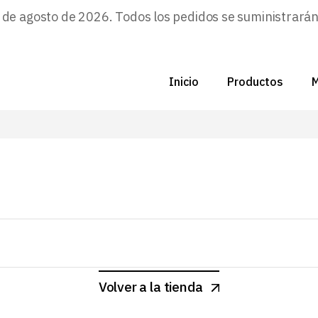
e agosto de 2026. Todos los pedidos se suministrarán a
C
Nu
Inicio
Productos
M
Di
C
F
C
P
N
Zo
D
B
C
P
Volver a la tienda
Z