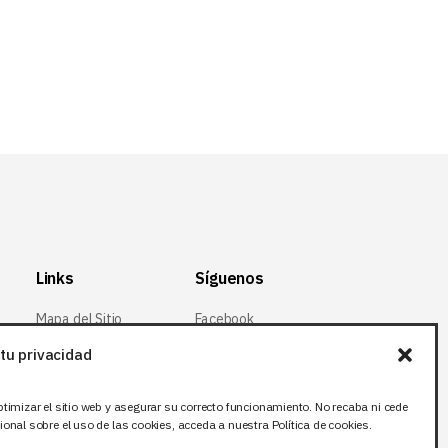
log
Links
Síguenos
Mapa del Sitio
Facebook
Aviso legal
X (Twitter
)
tu privacidad
Política de
Instagram
privacidad
ptimizar el sitio web y asegurar su correcto funcionamiento. No recaba ni cede
LinkedIn
onal sobre el uso de las cookies, acceda a nuestra Política de cookies.
Política de cookies