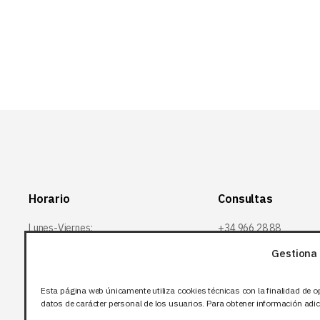
B
Horario
Consultas
Lunes-Viernes:
+34 966 28 88
28
07:00-14:00
Gestiona 
+34 672 12 83
Sábado y domingo:
12
Esta página web únicamente utiliza cookies técnicas con la finalidad de o
Cerrado
info@bjflighting.com
datos de carácter personal de los usuarios. Para obtener información adici