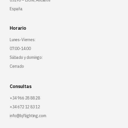
03290 – Elche, Alicante
España
Horario
Lunes-Viernes:
07:00-14:00
Sábado y domingo:
Cerrado
Consultas
+34 966 28 88 28
+34 672 12 83 12
info@bjflighting.com