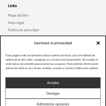
Links
Mapa del Sitio
Aviso legal
Política de privacidad
Política de cookies
Gestiona tu privacidad
Síguenos
Esta página web únicamente utiliza cookies técnicas con la finalidad de
optimizar el sitio web y asegurar su correcto funcionamiento. No recaba ni
Facebook
cede datos de carácter personal de los usuarios. Para obtener información
adicional sobre el uso de las cookies, acceda a nuestra Política de cookies.
X (Twitter
)
Instagram
Aceptar
LinkedIn
Denegar
Precios sin IVA (21%). Tasa RAEE incluida en
Administrar opciones